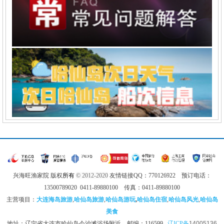
兴海旺渔家院 版权
所有
© 2012-2020
友情链接QQ：770126922 预订电话：
13500789020 0411-89880100 传真：0411-89880100
主营项目：
大连海岛旅游
,
哈仙岛旅游
,
哈仙岛游玩
,
哈仙岛住宿
,
哈仙岛风光
,
哈仙岛
美食
地址：辽宁省大连市哈仙岛今沙滩浴场附近 邮编：116599
辽ICP备
14005136