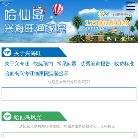
关于兴海旺
关于兴海旺
快艇预约
常见问题
优秀渔家报告
收费标准
哈仙岛兴海旺渔家院温馨提示
欢迎您来到兴海旺渔家院!
哈仙岛风光
欢迎您来到兴海旺渔家院，哈仙岛旅游省钱省心，轻松搞定！