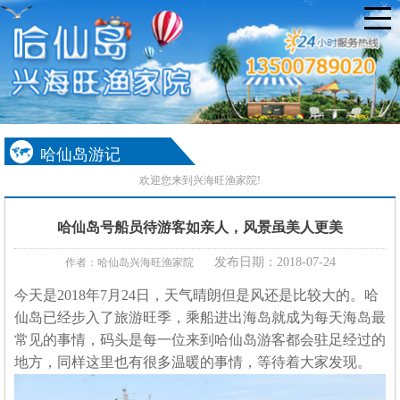
哈仙岛游记
欢迎您来到兴海旺渔家院!
哈仙岛号船员待游客如亲人，风景虽美人更美
发布日期：2018-07-24
作者：哈仙岛兴海旺渔家院
今天是
2018
年
7
月
24
日，天气晴朗但是风还是比较大的。哈
仙岛已经步入了旅游旺季，乘船进出海岛就成为每天海岛最
常见的事情，码头是每一位来到哈仙岛游客都会驻足经过的
地方，同样这里也有很多温暖的事情，等待着大家发现。