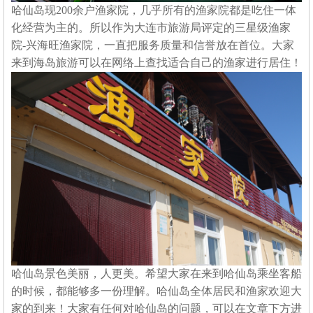
哈仙岛现
200
余户渔家院，几乎所有的渔家院都是吃住一体
化经营为主的。所以作为大连市旅游局评定的三星级渔家
院
-
兴海旺渔家院，一直把服务质量和信誉放在首位。大家
来到海岛旅游可以在网络上查找适合自己的渔家进行居住！
大连理工大学毕业旅行-哈仙岛最新游记
即使在大连住了六年了，我对大海依然是向往的，市内
的近海已经被钢筋水泥截断，大海那雄浑的样子已经被
糟蹋的面目全非，所以我也是一直想有个机会想去郊外
再见见真正的大海…
哈仙岛旅游攻略《玩转哈仙岛》系列报道-哈仙
岛旅游,哈仙岛游记
我们这次旅行已经酝酿好久了！哈仙岛是我们一直都想
去的地方。这里行程我们也安排的很紧凑，所以游玩的
很充实。最重要的是很感谢兴海旺渔家院的老板。开始
我们在网上进行搜…
大连哈仙岛旅游,大连海岛游-哈仙岛宣传片
[看看别人怎么玩哈仙岛，哈仙岛旅游攻略] 大连哈仙岛
旅游第一品牌——兴海旺渔家院 我们不是您旅游的导
航者，我们是您旅途的保障者！
哈仙岛景色美丽，人更美。希望大家在来到哈仙岛乘坐客船
遇见哈仙岛,遇见我最好的青春-大连海岛游游
的时候，都能够多一份理解。哈仙岛全体居民和渔家欢迎大
记,哈仙岛旅游攻略,大…
家的到来！大家有任何对哈仙岛的问题，可以在文章下方进
大连海岛旅游,哈仙岛我选择哈仙岛兴海旺渔家院。喜