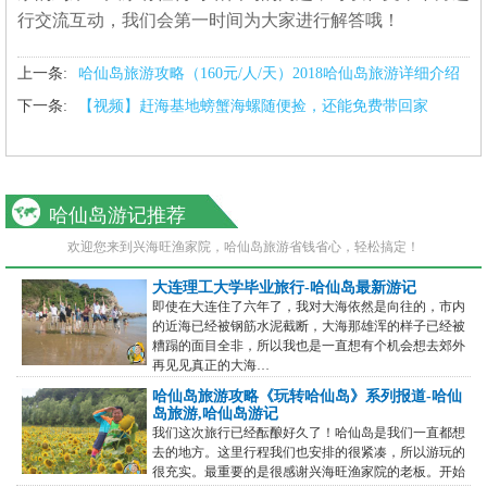
欢大海，不仅仅是因为他本身的美。在7时间内造访这
行交流互动，我们会第一时间为大家进行解答哦！
个小岛7次，每当在城市中迷失自己的时候，就来到这
里，坐在海边。这个…
哈仙岛钓鱼新体验，快艇钓大鱼，海鲜现钓现
上一条:
哈仙岛旅游攻略（160元/人/天）2018哈仙岛旅游详细介绍
吃
下一条:
【视频】赶海基地螃蟹海螺随便捡，还能免费带回家
哈仙岛钓鱼，体验渔民的生活乐趣，很多人的印象当
中，洗海藻、吃海鲜、住农家、玩海滩，这些似乎就是
海岛的全部了。王老五老板开着快艇带您游玩哈仙岛。
海岛旅游需要更多的…
我们偶遇哈仙岛,大连哈仙岛DIY旅行游记,最美
的旅行给最美的你-兴…
哈仙岛游记推荐
我们一路奔行数千公里，终于到了能看到海的地方了。
我们渴望大海，很简单因为我们都没有见过海。见到大
欢迎您来到兴海旺渔家院，哈仙岛旅游省钱省心，轻松搞定！
海的第一眼就是冲他大叫两声，来发泄一下二十几年积
累的不好的情绪。…
大连理工大学毕业旅行-哈仙岛最新游记
即使在大连住了六年了，我对大海依然是向往的，市内
的近海已经被钢筋水泥截断，大海那雄浑的样子已经被
糟蹋的面目全非，所以我也是一直想有个机会想去郊外
再见见真正的大海…
哈仙岛旅游攻略《玩转哈仙岛》系列报道-哈仙
岛旅游,哈仙岛游记
我们这次旅行已经酝酿好久了！哈仙岛是我们一直都想
去的地方。这里行程我们也安排的很紧凑，所以游玩的
很充实。最重要的是很感谢兴海旺渔家院的老板。开始